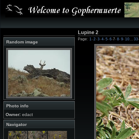
Lupine 2
Page:
1
·
2
·
3
·
4
·
5
·
6
·
7
·
8
·
9
·
10
…
33
Random image
Photo info
Owner:
edact
Navigator